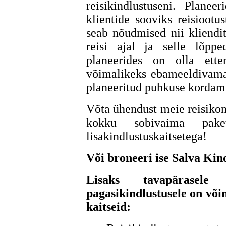
reisikindlustuseni. Planee
klientide sooviks reisiootu
seab nõudmised nii kliendit
reisi ajal ja selle lõppe
planeerides on olla ett
võimalikeks ebameeldivama
planeeritud puhkuse kordami
Võta ühendust meie reisikon
kokku sobivaima pake
lisakindlustuskaitsetega!
Või broneeri ise Salva Kin
Lisaks tavapärasele 
pagasikindlustusele on või
kaitseid: