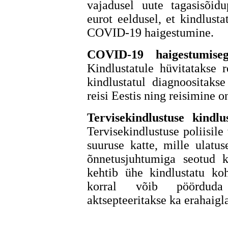
vajadusel uute tagasisõid
eurot eeldusel, et kindlusta
COVID-19 haigestumine.
COVID-19 haigestumiseg
Kindlustatule hüvitatakse 
kindlustatul diagnoositak
reisi Eestis ning reisimine 
Tervisekindlustuse kind
Tervisekindlustuse poliisil
suuruse katte, mille ulatus
õnnetusjuhtumiga seotud k
kehtib ühe kindlustatu ko
korral võib pöörduda 
aktsepteeritakse ka erahaigl