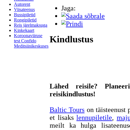
Autorent
Jaga:
Viisateenus
Bussipiletid
Rongipiletid
Reis järelmaksuga
Kinkekaart
Koroonaviiruse
Kindlustus
test Confido
Meditsiinikeskuses
Lähed reisile? Plane
reisikindlustus!
Baltic Tours
on täisteenust 
et lisaks
lennupiletile
,
maju
meilt ka hulga lisateenuse