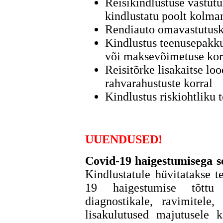
Reisikindlustuse vastutu
kindlustatu poolt kolman
Rendiauto omavastutusk
Kindlustus teenusepakkuj
või maksevõimetuse kor
Reisitõrke lisakaitse lo
rahvarahustuste korral
Kindlustus riskiohtliku t
UUENDUSED!
Covid-19 haigestumisega se
Kindlustatule hüvitatakse t
19 haigestumise tõttu
diagnostikale, ravimitele,
lisakulutused majutusele k