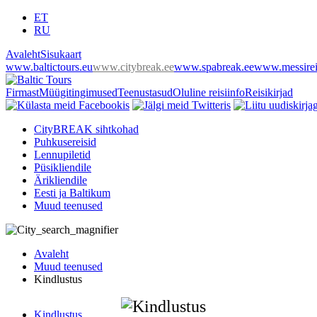
ET
RU
Avaleht
Sisukaart
www.baltictours.eu
www.citybreak.ee
www.spabreak.ee
www.messirei
Firmast
Müügitingimused
Teenustasud
Oluline reisiinfo
Reisikirjad
CityBREAK sihtkohad
Puhkusereisid
Lennupiletid
Püsikliendile
Ärikliendile
Eesti ja Baltikum
Muud teenused
Avaleht
Muud teenused
Kindlustus
Kindlustus