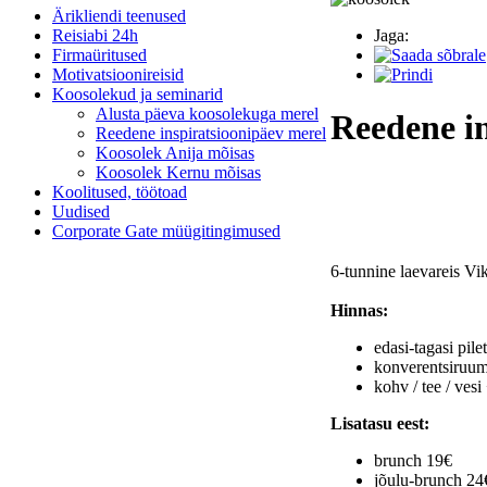
Ärikliendi teenused
Reisiabi 24h
Jaga:
Firmaüritused
Motivatsioonireisid
Koosolekud ja seminarid
Alusta päeva koosolekuga merel
Reedene in
Reedene inspiratsioonipäev merel
Koosolek Anija mõisas
Koosolek Kernu mõisas
Koolitused, töötoad
Uudised
Corporate Gate müügitingimused
6-tunnine laevareis Vi
Hinnas:
edasi-tagasi pile
konverentsiruum
kohv / tee / vesi
Lisatasu eest:
brunch 19€
jõulu-brunch 24