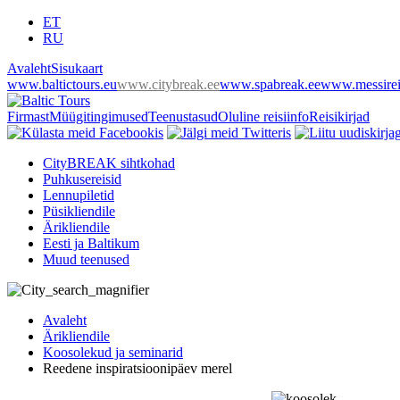
ET
RU
Avaleht
Sisukaart
www.baltictours.eu
www.citybreak.ee
www.spabreak.ee
www.messirei
Firmast
Müügitingimused
Teenustasud
Oluline reisiinfo
Reisikirjad
CityBREAK sihtkohad
Puhkusereisid
Lennupiletid
Püsikliendile
Ärikliendile
Eesti ja Baltikum
Muud teenused
Avaleht
Ärikliendile
Koosolekud ja seminarid
Reedene inspiratsioonipäev merel