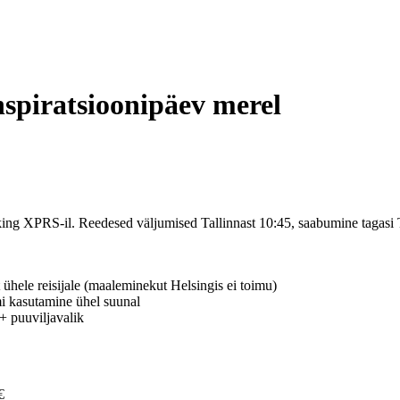
spiratsioonipäev merel
king XPRS-il. Reedesed väljumised Tallinnast 10:45, saabumine tagasi 
t ühele reisijale (maaleminekut Helsingis ei toimu)
i kasutamine ühel suunal
 + puuviljavalik
€